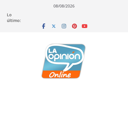
Saltar
Saltar
Saltar
08/08/2026
al
a
al
Lo
contenido
la
contenido
último:
navegación