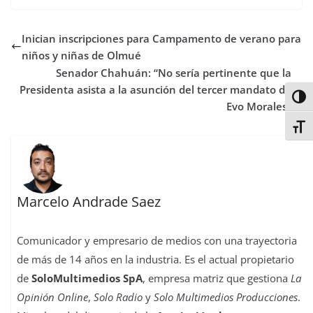
e
t
t
t
t
b
k
p
b
t
s
o
e
l
e
a
Inician inscripciones para Campamento de verano para
o
e
A
d
r
r
d
r
o
r
p
o
e
I
t
niños y niñas de Olmué
k
p
n
s
n
i
Senador Chahuán: “No sería pertinente que la
t
r
Presidenta asista a la asunción del tercer mandato de
Alter
Evo Morales‏”
Alter
Marcelo Andrade Saez
Comunicador y empresario de medios con una trayectoria
de más de 14 años en la industria. Es el actual propietario
de
SoloMultimedios SpA
, empresa matriz que gestiona
La
Opinión Online
,
Solo Radio
y
Solo Multimedios Producciones
.