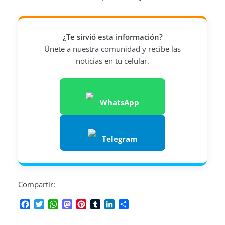
¿Te sirvió esta información?
Únete a nuestra comunidad y recibe las
noticias en tu celular.
WhatsApp
Telegram
Compartir:
F
T
W
M
P
T
L
C
a
w
h
a
i
u
i
o
c
i
a
s
n
m
n
m