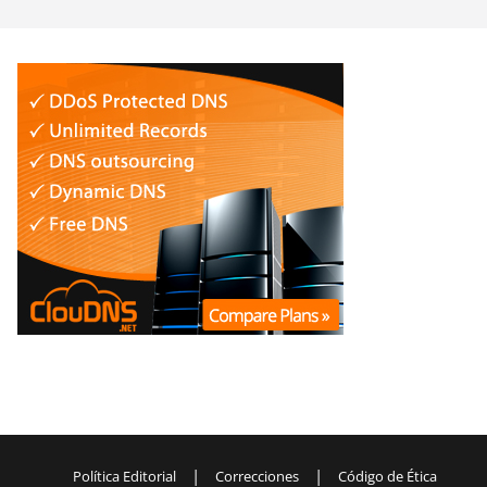
|
|
Política Editorial
Correcciones
Código de Ética