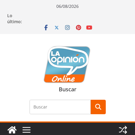
Saltar
Saltar
Saltar
06/08/2026
al
a
al
Lo
contenido
la
contenido
último:
navegación
Buscar
Buscar