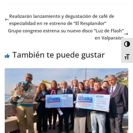
e
t
t
t
t
b
k
p
b
t
s
o
e
l
e
a
Realizarán lanzamiento y degustación de café de
o
e
A
d
r
r
d
r
o
r
p
o
e
I
t
especialidad en re estreno de “El Resplandor”
k
p
n
s
n
i
Grupo congreso estrena su nuevo disco “Luz de Flash”
t
r
en Valparaíso
Alter
También te puede gustar
Alter