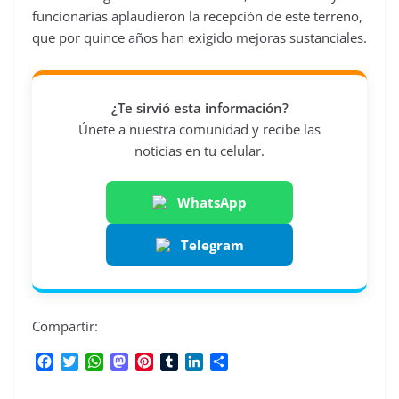
funcionarias aplaudieron la recepción de este terreno,
que por quince años han exigido mejoras sustanciales.
¿Te sirvió esta información?
Únete a nuestra comunidad y recibe las
noticias en tu celular.
WhatsApp
Telegram
Compartir:
F
T
W
M
P
T
L
C
a
w
h
a
i
u
i
o
c
i
a
s
n
m
n
m