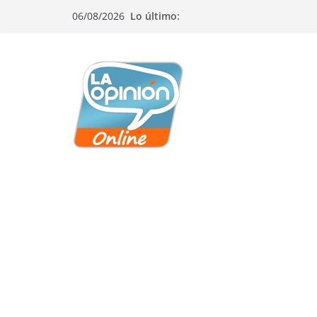
Saltar
Saltar
Saltar
06/08/2026
Lo último:
al
a
al
contenido
la
contenido
navegación