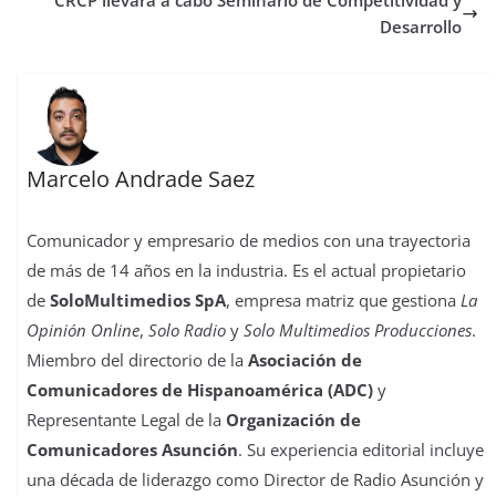
CRCP llevará a cabo Seminario de Competitividad y
t
r
Desarrollo
Marcelo Andrade Saez
Comunicador y empresario de medios con una trayectoria
de más de 14 años en la industria. Es el actual propietario
de
SoloMultimedios SpA
, empresa matriz que gestiona
La
Opinión Online
,
Solo Radio
y
Solo Multimedios Producciones
.
Miembro del directorio de la
Asociación de
Comunicadores de Hispanoamérica (ADC)
y
Representante Legal de la
Organización de
Comunicadores Asunción
. Su experiencia editorial incluye
una década de liderazgo como Director de Radio Asunción y