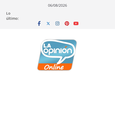
Saltar
Saltar
Saltar
06/08/2026
al
a
al
Lo
contenido
la
contenido
último:
navegación