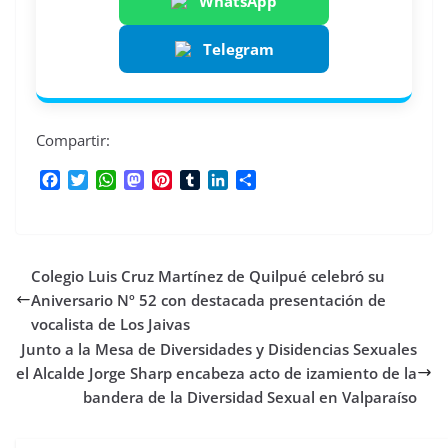
WhatsApp
Telegram
Compartir:
F
T
W
M
P
T
L
C
a
w
h
a
i
u
i
o
c
i
a
s
n
m
n
m
e
t
t
t
t
b
k
p
b
t
s
o
e
l
e
a
Colegio Luis Cruz Martínez de Quilpué celebró su
o
e
A
d
r
r
d
r
o
r
p
o
e
I
t
Aniversario Nº 52 con destacada presentación de
k
p
n
s
n
i
vocalista de Los Jaivas
t
r
Junto a la Mesa de Diversidades y Disidencias Sexuales
el Alcalde Jorge Sharp encabeza acto de izamiento de la
bandera de la Diversidad Sexual en Valparaíso