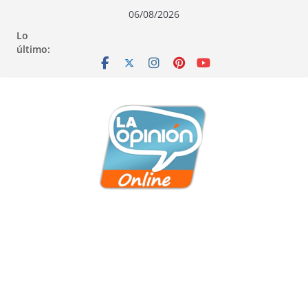
Saltar
Saltar
Saltar
06/08/2026
al
a
al
Lo
contenido
la
contenido
último:
navegación