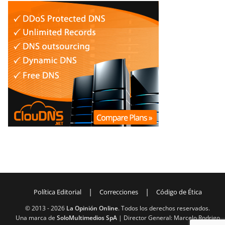
|
|
Política Editorial
Correcciones
Código de Ética
© 2013 -
2026
La Opinión Online
. Todos los derechos reservados.
Una marca de
SoloMultimedios SpA
| Director General: Marcelo Rodrigo