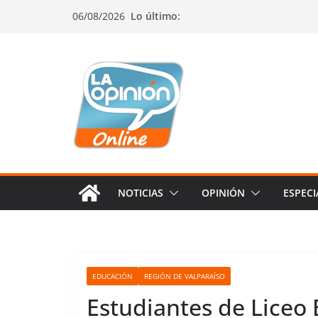
Saltar
Saltar
Saltar
06/08/2026
Lo último:
al
a
al
contenido
la
contenido
navegación
NOTICIAS
OPINIÓN
ESPECI
EDUCACIÓN
REGIÓN DE VALPARAÍSO
Estudiantes de Liceo