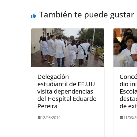
t
r
También te puede gustar
Delegación
Concó
estudiantil de EE.UU
dio in
visita dependencias
Escol
del Hospital Eduardo
desta
Pereira
de ex
12/03/2019
11/03/