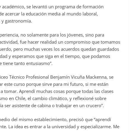
o y académico, se levantó un programa de formación
 de acercar la educación media al mundo laboral,
a y gastronomía.
xperiencia, no solamente para los jóvenes, sino para
actividad, fue hacer realidad un compromiso que tomamos
cuerdo, pero muchas veces los acuerdos quedan guardados
alidad y esperamos que siga en el tiempo, que podamos
e tiene tanto entusiasmo”.
Liceo Técnico Profesional Benjamín Vicuña Mackenna, se
r este curso porque sirve para mi futuro, si me están
 a tomar. Aprendí muchas cosas porque todas las clases
smo en Chile, el cambio climático, y reflexioné sobre
 ser asistente de cabina o trabajar en un crucero”.
medio del mismo establecimiento, precisó que “aprendí
nte. La idea es entrar a la universidad y especializarme. Me