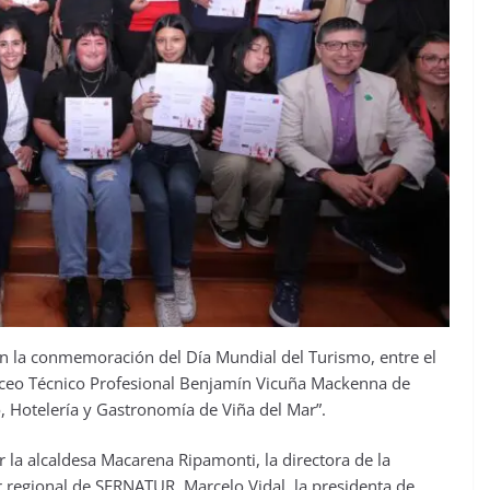
en la conmemoración del Día Mundial del Turismo, entre el
iceo Técnico Profesional Benjamín Vicuña Mackenna de
, Hotelería y Gastronomía de Viña del Mar”.
 la alcaldesa Macarena Ripamonti, la directora de la
or regional de SERNATUR, Marcelo Vidal, la presidenta de