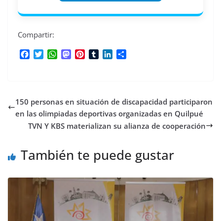
Compartir:
F
T
W
M
P
T
L
C
a
w
h
a
i
u
i
o
c
i
a
s
n
m
n
m
e
t
t
t
t
b
k
p
b
t
s
o
e
l
e
a
150 personas en situación de discapacidad participaron
o
e
A
d
r
r
d
r
o
r
p
o
e
I
t
en las olimpiadas deportivas organizadas en Quilpué
k
p
n
s
n
i
TVN Y KBS materializan su alianza de cooperación
t
r
También te puede gustar