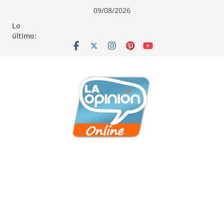
Saltar
Saltar
Saltar
09/08/2026
al
a
al
Lo
contenido
la
contenido
último:
navegación