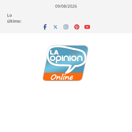
Saltar
Saltar
Saltar
09/08/2026
al
a
al
Lo
contenido
la
contenido
último:
navegación