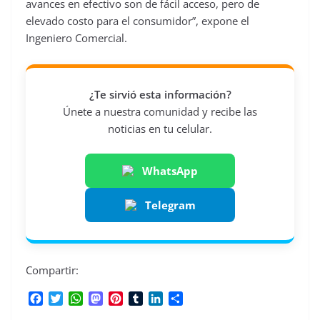
avances en efectivo son de fácil acceso, pero de
elevado costo para el consumidor”, expone el
Ingeniero Comercial.
¿Te sirvió esta información?
Únete a nuestra comunidad y recibe las
noticias en tu celular.
WhatsApp
Telegram
Compartir:
F
T
W
M
P
T
L
C
a
w
h
a
i
u
i
o