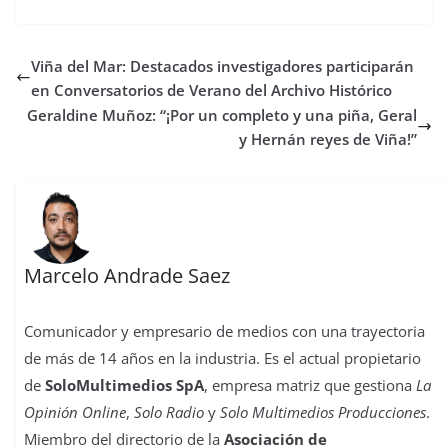
c
i
a
s
n
m
n
m
e
t
t
t
t
b
k
p
b
t
s
o
e
l
e
a
Viña del Mar: Destacados investigadores participarán
o
e
A
d
r
r
d
r
o
r
p
o
e
I
t
en Conversatorios de Verano del Archivo Histórico
k
p
n
s
n
i
Geraldine Muñoz: “¡Por un completo y una piña, Geral
t
r
y Hernán reyes de Viña!”
Marcelo Andrade Saez
Comunicador y empresario de medios con una trayectoria
de más de 14 años en la industria. Es el actual propietario
de
SoloMultimedios SpA
, empresa matriz que gestiona
La
Opinión Online
,
Solo Radio
y
Solo Multimedios Producciones
.
Miembro del directorio de la
Asociación de