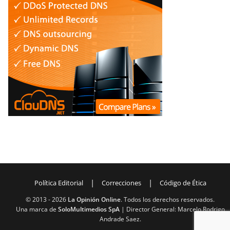
|
|
Política Editorial
Correcciones
Código de Ética
© 2013 -
2026
La Opinión Online
. Todos los derechos reservados.
Una marca de
SoloMultimedios SpA
| Director General: Marcelo Rodrigo
Andrade Saez.