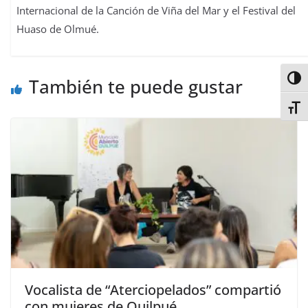
Internacional de la Canción de Viña del Mar y el Festival del
Huaso de Olmué.
Alter
También te puede gustar
Alter
Vocalista de “Aterciopelados” compartió
con mujeres de Quilpué