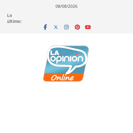
Saltar
Saltar
Saltar
08/08/2026
al
a
al
Lo
contenido
la
contenido
último:
navegación