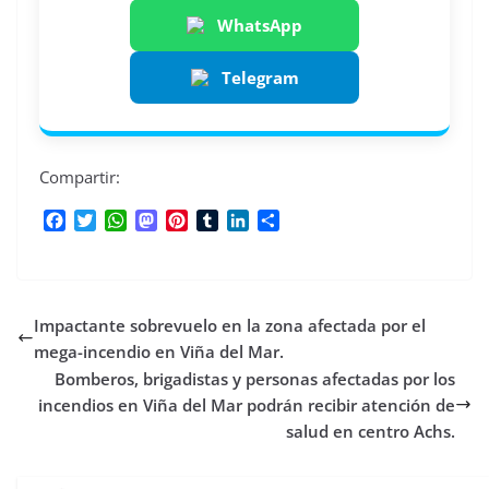
WhatsApp
Telegram
Compartir:
F
T
W
M
P
T
L
C
a
w
h
a
i
u
i
o
c
i
a
s
n
m
n
m
e
t
t
t
t
b
k
p
b
t
s
o
e
l
e
a
Impactante sobrevuelo en la zona afectada por el
o
e
A
d
r
r
d
r
o
r
p
o
e
I
t
mega-incendio en Viña del Mar.
k
p
n
s
n
i
Bomberos, brigadistas y personas afectadas por los
t
r
incendios en Viña del Mar podrán recibir atención de
salud en centro Achs.