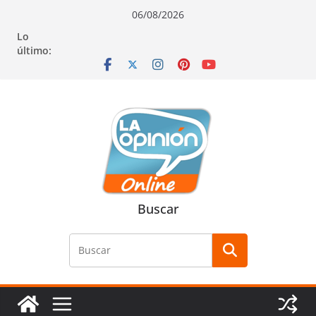
Saltar
Saltar
Saltar
06/08/2026
al
a
al
Lo
contenido
la
contenido
último:
navegación
Buscar
Buscar