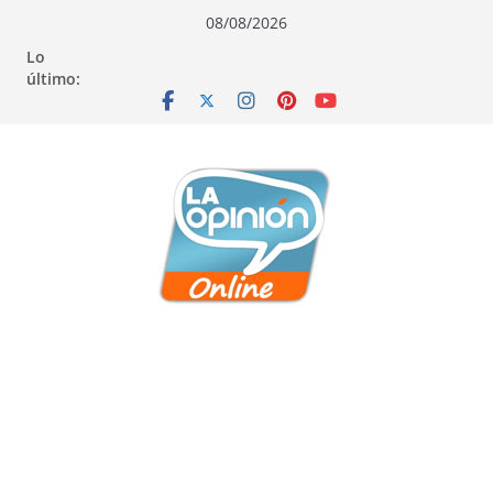
Saltar
Saltar
Saltar
08/08/2026
al
a
al
Lo
contenido
la
contenido
último:
navegación