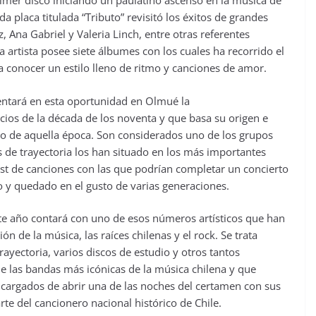
primer disco iniciando un paulatino ascenso en la música de
 placa titulada “Tributo” revisitó los éxitos de grandes
 Ana Gabriel y Valeria Linch, entre otras referentes
 artista posee siete álbumes con los cuales ha recorrido el
a conocer un estilo lleno de ritmo y canciones de amor.
sentará en esta oportunidad en Olmué la
ios de la década de los noventa y que basa su origen e
ivo de aquella época. Son considerados uno de los grupos
s de trayectoria los han situado en los más importantes
ist de canciones con las que podrían completar un concierto
do y quedado en el gusto de varias generaciones.
 este año contará con uno de esos números artísticos que han
ón de la música, las raíces chilenas y el rock. Se trata
ayectoria, varios discos de estudio y otros tantos
de las bandas más icónicas de la música chilena y que
ncargados de abrir una de las noches del certamen con sus
e del cancionero nacional histórico de Chile.