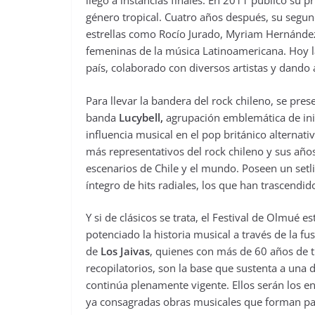
llegó a instancias finales. En 2011 publicó su 
género tropical. Cuatro años después, su segunda
estrellas como Rocío Jurado, Myriam Hernández,
femeninas de la música Latinoamericana. Hoy la
país, colaborado con diversos artistas y dando 
Para llevar la bandera del rock chileno, se pre
banda
Lucybell,
agrupación emblemática de inic
influencia musical en el pop británico alternat
más representativos del rock chileno y sus año
escenarios de Chile y el mundo. Poseen un setl
íntegro de hits radiales, los que han trascendi
Y si de clásicos se trata, el Festival de Olmué
potenciado la historia musical a través de la fusi
de
Los Jaivas
, quienes con más de 60 años de tr
recopilatorios, son la base que sustenta a una 
continúa plenamente vigente. Ellos serán los e
ya consagradas obras musicales que forman part