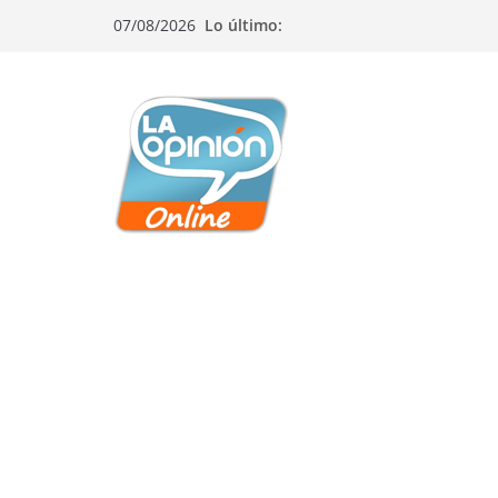
Saltar
Saltar
Saltar
07/08/2026
Lo último:
al
a
al
contenido
la
contenido
navegación