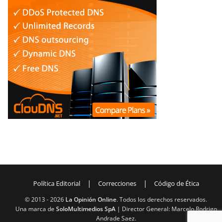
|
|
Política Editorial
Correcciones
Código de Ética
© 2013 -
2026
La Opinión Online
. Todos los derechos reservados.
Una marca de
SoloMultimedios SpA
| Director General: Marcelo Rodrigo
Andrade Saez.