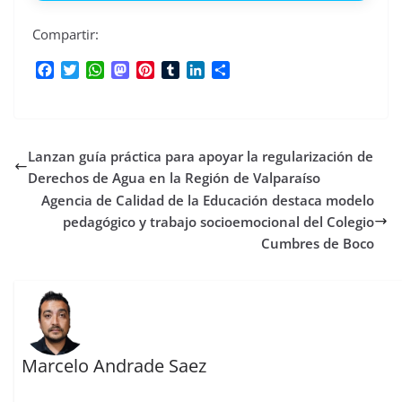
Compartir:
F
T
W
M
P
T
L
C
a
w
h
a
i
u
i
o
c
i
a
s
n
m
n
m
e
t
t
t
t
b
k
p
b
t
s
o
e
l
e
a
Lanzan guía práctica para apoyar la regularización de
o
e
A
d
r
r
d
r
o
r
p
o
e
I
t
Derechos de Agua en la Región de Valparaíso
k
p
n
s
n
i
Agencia de Calidad de la Educación destaca modelo
t
r
pedagógico y trabajo socioemocional del Colegio
Cumbres de Boco
Marcelo Andrade Saez