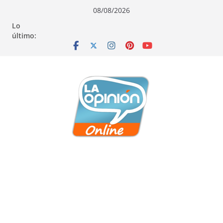
Saltar
Saltar
Saltar
08/08/2026
al
a
al
Lo
contenido
la
contenido
último:
navegación