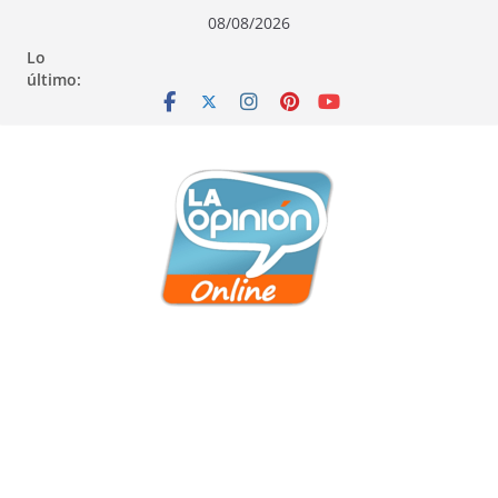
Saltar
Saltar
Saltar
08/08/2026
al
a
al
Lo
contenido
la
contenido
último:
navegación