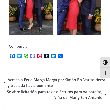
Compartir:
F
T
W
M
P
T
L
C
a
w
h
a
i
u
i
o
Alter
c
i
a
s
n
m
n
m
e
t
t
t
t
b
k
p
Alter
b
t
s
o
e
l
e
a
Acceso a Feria Marga Marga por Simón Bolívar se cierra
o
e
A
d
r
r
d
r
o
r
p
o
e
I
t
y traslada hacia poniente
k
p
n
s
n
i
Se abre licitación para taxis eléctricos para Valparaíso,
t
r
Viña del Mar y San Antonio