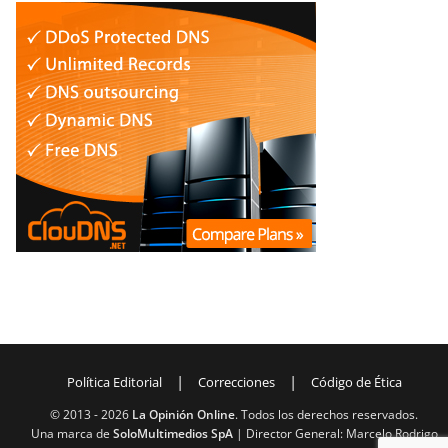
|
|
Política Editorial
Correcciones
Código de Ética
© 2013 -
2026
La Opinión Online
. Todos los derechos reservados.
Una marca de
SoloMultimedios SpA
| Director General: Marcelo Rodrigo