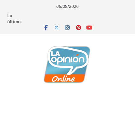
Saltar
Saltar
Saltar
06/08/2026
al
a
al
Lo
contenido
la
contenido
último:
navegación