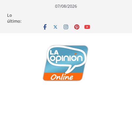
Saltar
Saltar
Saltar
07/08/2026
al
a
al
Lo
contenido
la
contenido
último:
navegación