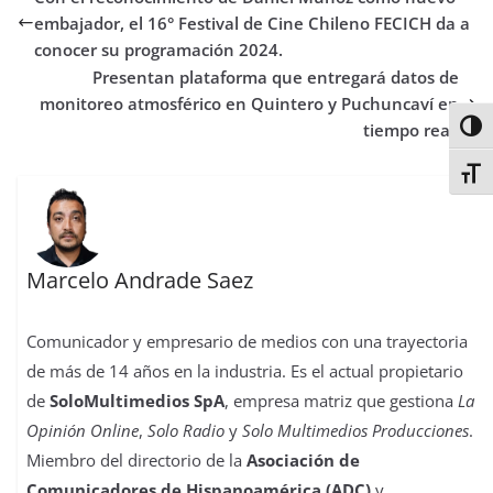
o
e
A
d
r
r
d
r
o
r
p
o
e
I
t
embajador, el 16° Festival de Cine Chileno FECICH da a
k
p
n
s
n
i
conocer su programación 2024.
t
r
Presentan plataforma que entregará datos de
monitoreo atmosférico en Quintero y Puchuncaví en
tiempo real.
Alter
Alter
Marcelo Andrade Saez
Comunicador y empresario de medios con una trayectoria
de más de 14 años en la industria. Es el actual propietario
de
SoloMultimedios SpA
, empresa matriz que gestiona
La
Opinión Online
,
Solo Radio
y
Solo Multimedios Producciones
.
Miembro del directorio de la
Asociación de
Comunicadores de Hispanoamérica (ADC)
y