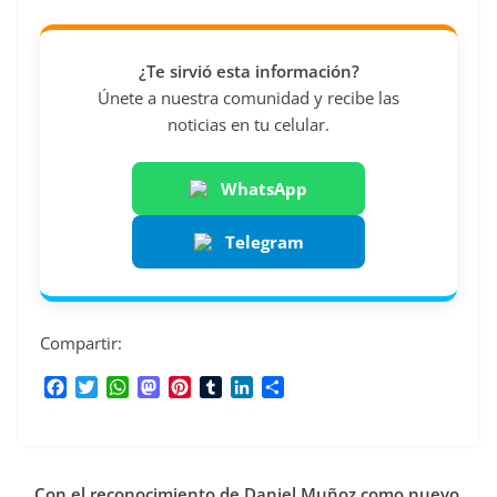
¿Te sirvió esta información?
Únete a nuestra comunidad y recibe las
noticias en tu celular.
WhatsApp
Telegram
Compartir:
F
T
W
M
P
T
L
C
a
w
h
a
i
u
i
o
c
i
a
s
n
m
n
m
e
t
t
t
t
b
k
p
b
t
s
o
e
l
e
a
Con el reconocimiento de Daniel Muñoz como nuevo