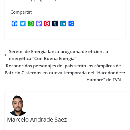
Compartir:
F
T
W
M
P
T
L
C
a
w
h
a
i
u
i
o
c
i
a
s
n
m
n
m
e
t
t
t
t
b
k
p
b
t
s
o
e
l
e
a
Seremi de Energía lanza programa de eficiencia
o
e
A
d
r
r
d
r
o
r
p
o
e
I
t
energética “Con Buena Energía”
k
p
n
s
n
i
Reconocidos personajes del país serán los cómplices de
t
r
Patricio Cisternas en nueva temporada del “Hacedor de
Hambre” de TVN
Marcelo Andrade Saez