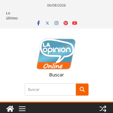
Saltar
Saltar
Saltar
06/08/2026
al
a
al
Lo
contenido
la
contenido
último:
navegación
Buscar
Buscar