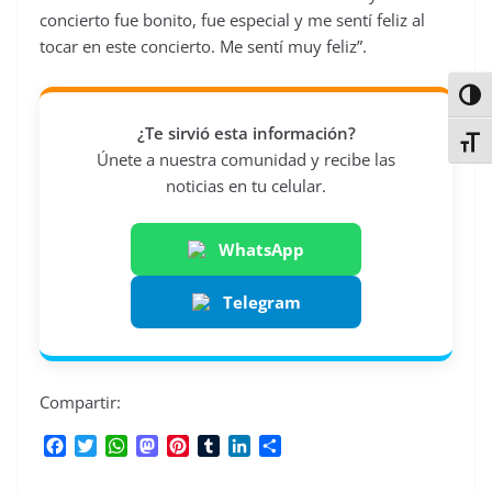
concierto fue bonito, fue especial y me sentí feliz al
tocar en este concierto. Me sentí muy feliz”.
Alter
¿Te sirvió esta información?
Alter
Únete a nuestra comunidad y recibe las
noticias en tu celular.
WhatsApp
Telegram
Compartir:
F
T
W
M
P
T
L
C
a
w
h
a
i
u
i
o
c
i
a
s
n
m
n
m