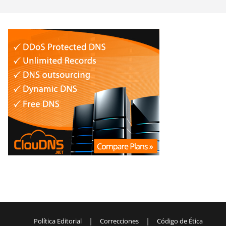
|
|
Política Editorial
Correcciones
Código de Ética