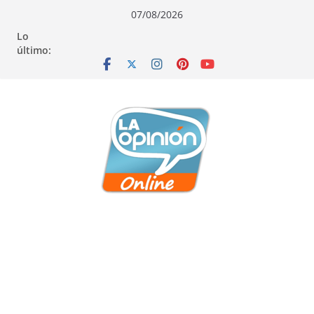
Saltar
Saltar
Saltar
07/08/2026
al
a
al
Lo
contenido
la
contenido
último:
navegación