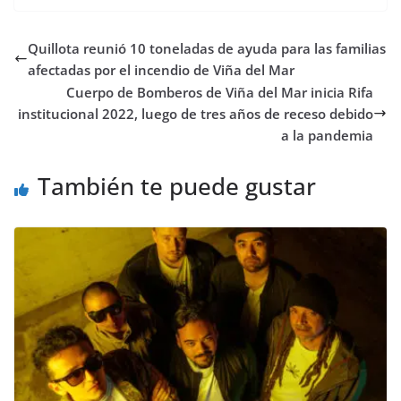
e
t
t
t
t
b
k
p
b
t
s
o
e
l
e
a
Quillota reunió 10 toneladas de ayuda para las familias
o
e
A
d
r
r
d
r
o
r
p
o
e
I
t
afectadas por el incendio de Viña del Mar
k
p
n
s
n
i
Cuerpo de Bomberos de Viña del Mar inicia Rifa
t
r
institucional 2022, luego de tres años de receso debido
a la pandemia
También te puede gustar