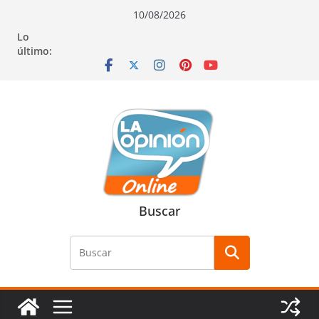
Saltar
Saltar
Saltar
10/08/2026
al
a
al
Lo
contenido
la
contenido
último:
navegación
Buscar
Buscar