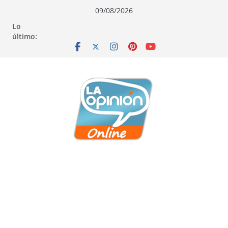
Saltar
Saltar
Saltar
09/08/2026
al
a
al
Lo
contenido
la
contenido
último:
navegación