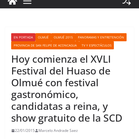
EN PORTADA
OLMUÉ
OLMUÉ 2015
PANORAMAS Y ENTRETENCIÓN
PROVINCIA DE SAN FELIPE DE ACONCAGUA
TV Y ESPECTÁCULOS
Hoy comienza el XVLI
Festival del Huaso de
Olmué con festival
gastronómico,
candidatas a reina, y
show gratuito de la SCD
22/01/2015
Marcelo Andrade Saez