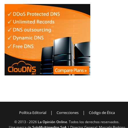
|
|
Política Editorial
Correcciones
Código de Ética
© 2013 -
2026
La Opinión Online
. Todos los derechos reservados.
Una marca de
SoloMultimedios SpA
| Director General: Marcelo Rodrigo