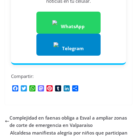
noticias en tu celular.
WhatsApp
Telegram
Compartir:
F
T
W
M
P
T
L
C
a
w
h
a
i
u
i
o
c
i
a
s
n
m
n
m
e
t
t
t
t
b
k
p
b
t
s
o
e
l
e
a
Complejidad en faenas obliga a Esval a ampliar zonas
o
e
A
d
r
r
d
r
o
r
p
o
e
I
t
de corte de emergencia en Valparaíso
k
p
n
s
n
i
Alcaldesa manifiesta alegría por niños que participan