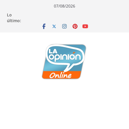
Saltar
Saltar
Saltar
07/08/2026
al
a
al
Lo
contenido
la
contenido
último:
navegación