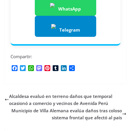
WhatsApp
Telegram
Compartir:
F
T
W
M
P
T
L
C
a
w
h
a
i
u
i
o
c
i
a
s
n
m
n
m
e
t
t
t
t
b
k
p
b
t
s
o
e
l
e
a
Alcaldesa evaluó en terreno daños que temporal
o
e
A
d
r
r
d
r
o
r
p
o
e
I
t
ocasionó a comercio y vecinos de Avenida Perú
k
p
n
s
n
i
Municipio de Villa Alemana evalúa daños tras coloso
t
r
sistema frontal que afectó al país