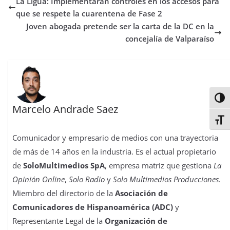
La Ligua: Implementarán controles en los accesos para
o
e
A
d
r
r
d
r
o
r
p
o
e
I
t
que se respete la cuarentena de Fase 2
k
p
n
s
n
i
Joven abogada pretende ser la carta de la DC en la
t
r
concejalía de Valparaíso
Alter
Marcelo Andrade Saez
Alter
Comunicador y empresario de medios con una trayectoria
de más de 14 años en la industria. Es el actual propietario
de
SoloMultimedios SpA
, empresa matriz que gestiona
La
Opinión Online
,
Solo Radio
y
Solo Multimedios Producciones
.
Miembro del directorio de la
Asociación de
Comunicadores de Hispanoamérica (ADC)
y
Representante Legal de la
Organización de