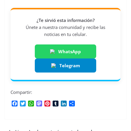
¿Te sirvió esta información?
Únete a nuestra comunidad y recibe las
noticias en tu celular.
WhatsApp
Telegram
Compartir:
F
T
W
M
P
T
L
C
a
w
h
a
i
u
i
o
c
i
a
s
n
m
n
m
e
t
t
t
t
b
k
p
b
t
s
o
e
l
e
a