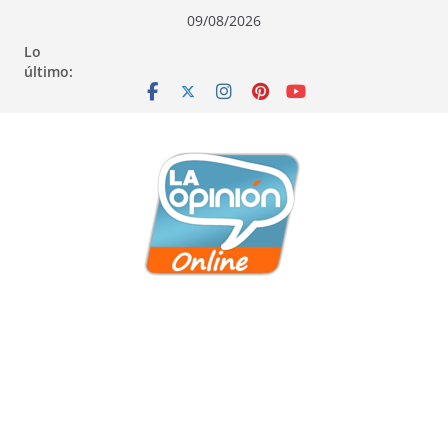
Saltar
Saltar
Saltar
09/08/2026
al
a
al
Lo
contenido
la
contenido
último:
navegación