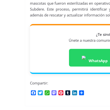
mascotas que fueron esterilizadas en operativo
Subdere. Este proceso, permitirá identifica
además de rescatar y actualizar información so
¿Te sir
Únete a nuestra comunida
WhatsApp
Compartir:
F
T
W
M
P
T
L
C
a
w
h
a
i
u
i
o
c
i
a
s
n
m
n
m
e
t
t
t
t
b
k
p