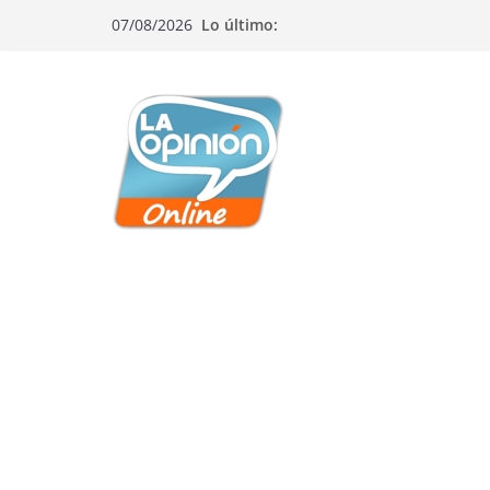
Saltar
Saltar
Saltar
07/08/2026
Lo último:
al
a
al
contenido
la
contenido
navegación