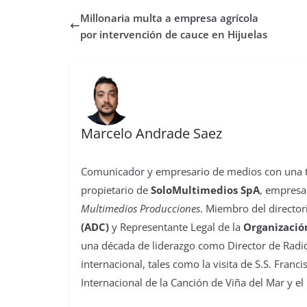
b
t
s
o
e
l
e
a
Millonaria multa a empresa agrícola
o
e
A
d
r
r
d
r
o
r
p
o
e
I
t
por intervención de cauce en Hijuelas
k
p
n
s
n
i
t
r
Marcelo Andrade Saez
Comunicador y empresario de medios con una tra
propietario de
SoloMultimedios SpA
, empresa
Multimedios Producciones
. Miembro del director
(ADC)
y Representante Legal de la
Organizació
una década de liderazgo como Director de Radio
internacional, tales como la visita de S.S. Franc
Internacional de la Canción de Viña del Mar y el