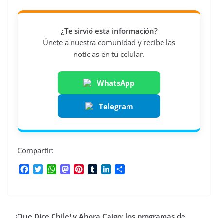
¿Te sirvió esta información?
Únete a nuestra comunidad y recibe las
noticias en tu celular.
WhatsApp
Telegram
Compartir:
F
T
W
M
P
T
L
C
a
w
h
a
i
u
i
o
c
i
a
s
n
m
n
m
e
t
t
t
t
b
k
p
b
t
s
o
e
l
e
a
¡Que Dice Chile! y Ahora Caigo: los programas de