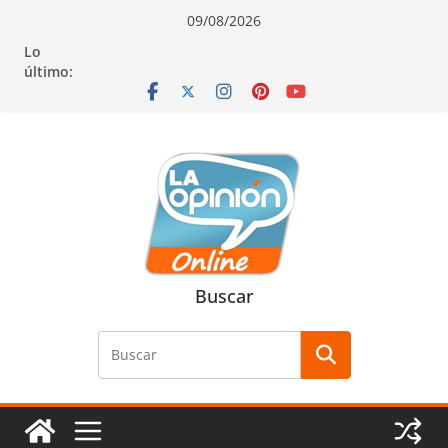
Saltar
Saltar
Saltar
09/08/2026
al
a
al
Lo
contenido
la
contenido
último:
navegación
Buscar
Buscar