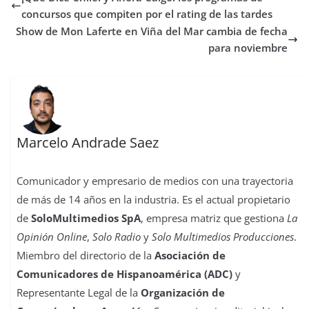
o
e
A
d
r
r
d
r
o
r
p
o
e
I
t
concursos que compiten por el rating de las tardes
k
p
n
s
n
i
Show de Mon Laferte en Viña del Mar cambia de fecha
t
r
para noviembre
Marcelo Andrade Saez
Comunicador y empresario de medios con una trayectoria
de más de 14 años en la industria. Es el actual propietario
de
SoloMultimedios SpA
, empresa matriz que gestiona
La
Opinión Online
,
Solo Radio
y
Solo Multimedios Producciones
.
Miembro del directorio de la
Asociación de
Comunicadores de Hispanoamérica (ADC)
y
Representante Legal de la
Organización de