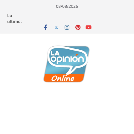
Saltar
Saltar
Saltar
08/08/2026
al
a
al
Lo
contenido
la
contenido
último:
navegación