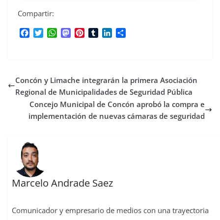
Compartir:
F
T
W
M
P
T
L
C
a
w
h
a
i
u
i
o
c
i
a
s
n
m
n
m
e
t
t
t
t
b
k
p
b
t
s
o
e
l
e
a
Concón y Limache integrarán la primera Asociación
o
e
A
d
r
r
d
r
o
r
p
o
e
I
t
Regional de Municipalidades de Seguridad Pública
k
p
n
s
n
i
Concejo Municipal de Concón aprobó la compra e
t
r
implementación de nuevas cámaras de seguridad
Marcelo Andrade Saez
Comunicador y empresario de medios con una trayectoria