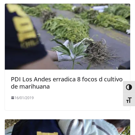
PDI Los Andes erradica 8 focos d cultivo
de marihuana
Alter
16/01/2019
Alter