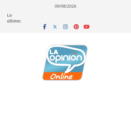
Saltar
Saltar
Saltar
09/08/2026
al
a
al
Lo
contenido
la
contenido
último:
navegación