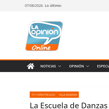
Saltar
Saltar
Saltar
07/08/2026
Lo último:
al
a
al
contenido
la
contenido
navegación
NOTICIAS
OPINIÓN
ESPECI
TV Y ESPECTÁCULOS
VILLA ALEMANA
La Escuela de Danzas 