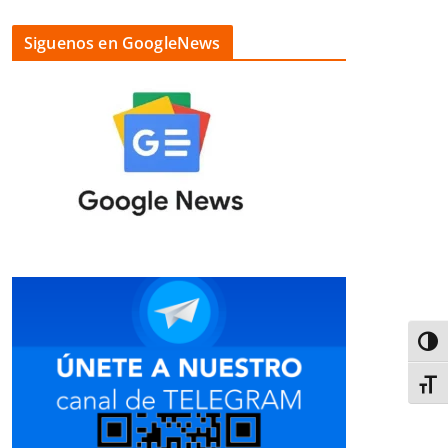
Siguenos en GoogleNews
Alter
Alter