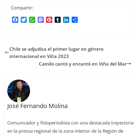
Compartir:
F
T
W
M
P
T
L
C
a
w
h
a
i
u
i
o
c
i
a
s
n
m
n
m
e
t
t
t
t
b
k
p
b
t
s
o
e
l
e
a
Chile se adjudica el primer lugar en género
o
e
A
d
r
r
d
r
o
r
p
o
e
I
t
internacional en Viña 2023
k
p
n
s
n
i
Camilo cantó y encantó en Viña del Mar
t
r
José Fernando Molina
Comunicador y fotoperiodista con una destacada trayectoria
en la prensa regional de la zona interior de la Región de