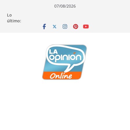
Saltar
Saltar
Saltar
07/08/2026
al
a
al
Lo
contenido
la
contenido
último:
navegación