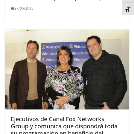
27/06/2018
Alter
Ejecutivos de Canal Fox Networks
Group y comunica que dispondrá toda
su programación en beneficio del