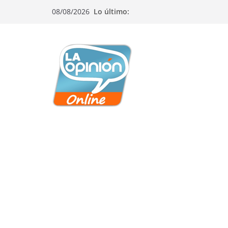
Saltar
Saltar
Saltar
08/08/2026
Lo último:
al
a
al
contenido
la
contenido
navegación