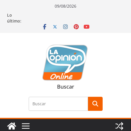
Saltar
Saltar
Saltar
09/08/2026
al
a
al
Lo
contenido
la
contenido
último:
navegación
Buscar
Buscar