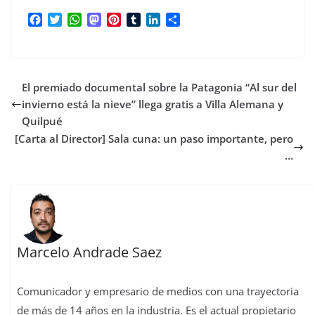
F
T
W
M
P
T
L
C
a
w
h
a
i
u
i
o
c
i
a
s
n
m
n
m
e
t
t
t
t
b
k
p
b
t
s
o
e
l
e
a
El premiado documental sobre la Patagonia “Al sur del
o
e
A
d
r
r
d
r
o
r
p
o
e
I
t
invierno está la nieve” llega gratis a Villa Alemana y
k
p
n
s
n
i
Quilpué
t
r
[Carta al Director] Sala cuna: un paso importante, pero
…
Marcelo Andrade Saez
Comunicador y empresario de medios con una trayectoria
de más de 14 años en la industria. Es el actual propietario