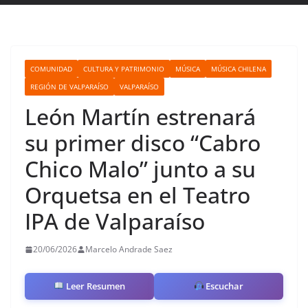
COMUNIDAD
CULTURA Y PATRIMONIO
MÚSICA
MÚSICA CHILENA
REGIÓN DE VALPARAÍSO
VALPARAÍSO
León Martín estrenará
su primer disco “Cabro
Chico Malo” junto a su
Orquetsa en el Teatro
IPA de Valparaíso
20/06/2026
Marcelo Andrade Saez
Leer Resumen
Escuchar