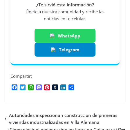
¿Te sirvió esta información?
Únete a nuestra comunidad y recibe las
noticias en tu celular.
WhatsApp
Telegram
Compartir:
F
T
W
M
P
T
L
C
a
w
h
a
i
u
i
o
c
i
a
s
n
m
n
m
e
t
t
t
t
b
k
p
b
t
s
o
e
l
e
a
Autoridades inspeccionan construcción de primeras
o
e
A
d
r
r
d
r
o
r
p
o
e
I
t
viviendas industrializadas en Villa Alemana
k
p
n
s
n
i
¿Cómo elegir el mejor casino en línea en Chile para ti?