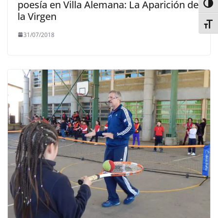
poesía en Villa Alemana: La Aparición de
Alter
la Virgen
Alter
31/07/2018