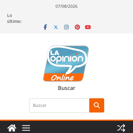
Saltar
Saltar
Saltar
07/08/2026
al
a
al
Lo
contenido
la
contenido
último:
navegación
Buscar
Buscar