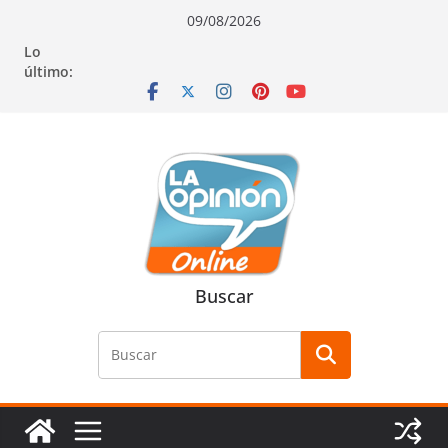
Saltar
Saltar
Saltar
09/08/2026
al
a
al
Lo
contenido
la
contenido
último:
navegación
Buscar
Buscar