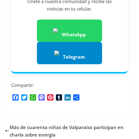
Únete a nuestra comunidad y recibe las
noticias en tu celular.
WhatsApp
Telegram
Compartir:
F
T
W
M
P
T
L
C
a
w
h
a
i
u
i
o
c
i
a
s
n
m
n
m
e
t
t
t
t
b
k
p
b
t
s
o
e
l
e
a
Más de cuarenta niñas de Valparaíso participan en
o
e
A
d
r
r
d
r
o
r
p
o
e
I
t
charla sobre energía