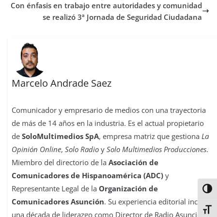
k
p
n
s
n
i
Con énfasis en trabajo entre autoridades y comunidad
t
r
se realizó 3ª Jornada de Seguridad Ciudadana
Marcelo Andrade Saez
Comunicador y empresario de medios con una trayectoria
de más de 14 años en la industria. Es el actual propietario
de
SoloMultimedios SpA
, empresa matriz que gestiona
La
Opinión Online
,
Solo Radio
y
Solo Multimedios Producciones
.
Miembro del directorio de la
Asociación de
Comunicadores de Hispanoamérica (ADC)
y
Representante Legal de la
Organización de
Alter
Comunicadores Asunción
. Su experiencia editorial incluye
Alter
una década de liderazgo como Director de Radio Asunción y