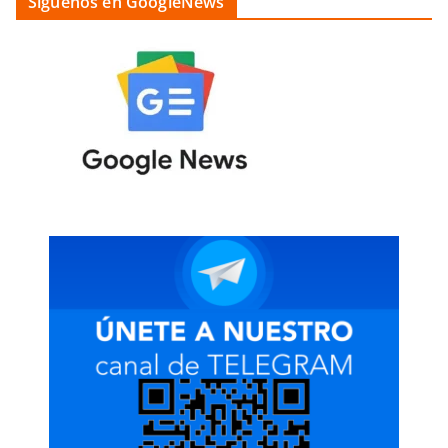
Siguenos en GoogleNews