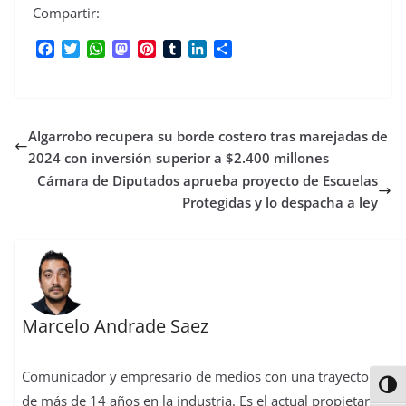
Compartir:
F
T
W
M
P
T
L
C
a
w
h
a
i
u
i
o
c
i
a
s
n
m
n
m
e
t
t
t
t
b
k
p
b
t
s
o
e
l
e
a
Algarrobo recupera su borde costero tras marejadas de
o
e
A
d
r
r
d
r
o
r
p
o
e
I
t
2024 con inversión superior a $2.400 millones
k
p
n
s
n
i
Cámara de Diputados aprueba proyecto de Escuelas
t
r
Protegidas y lo despacha a ley
Marcelo Andrade Saez
Comunicador y empresario de medios con una trayectoria
Alter
de más de 14 años en la industria. Es el actual propietario