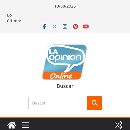
Saltar
Saltar
Saltar
10/08/2026
al
a
al
Lo
contenido
la
contenido
último:
navegación
Buscar
Buscar