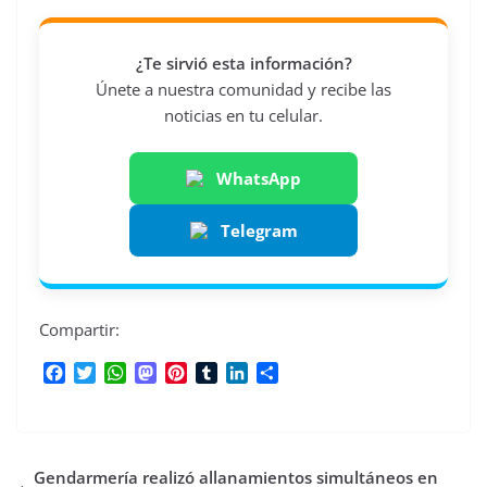
¿Te sirvió esta información?
Únete a nuestra comunidad y recibe las
noticias en tu celular.
WhatsApp
Telegram
Compartir:
F
T
W
M
P
T
L
C
a
w
h
a
i
u
i
o
c
i
a
s
n
m
n
m
e
t
t
t
t
b
k
p
b
t
s
o
e
l
e
a
Gendarmería realizó allanamientos simultáneos en
o
e
A
d
r
r
d
r