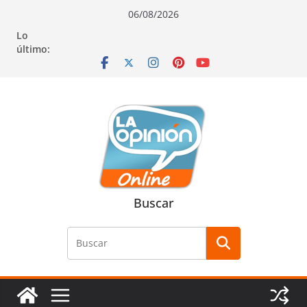
Saltar
Saltar
Saltar
06/08/2026
al
a
al
Lo
contenido
la
contenido
último:
navegación
Buscar
Buscar