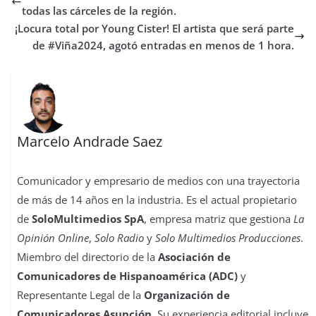
o
r
p
o
e
I
t
todas las cárceles de la región.
k
p
n
s
n
i
¡Locura total por Young Cister! El artista que será parte
t
r
de #Viña2024, agotó entradas en menos de 1 hora.
Marcelo Andrade Saez
Comunicador y empresario de medios con una trayectoria
de más de 14 años en la industria. Es el actual propietario
de
SoloMultimedios SpA
, empresa matriz que gestiona
La
Opinión Online
,
Solo Radio
y
Solo Multimedios Producciones
.
Miembro del directorio de la
Asociación de
Comunicadores de Hispanoamérica (ADC)
y
Representante Legal de la
Organización de
Comunicadores Asunción
. Su experiencia editorial incluye