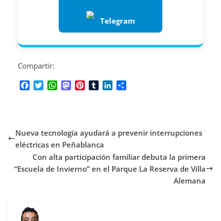
Telegram
Compartir:
F
T
W
M
P
T
L
C
a
w
h
a
i
u
i
o
c
i
a
s
n
m
n
m
e
t
t
t
t
b
k
p
b
t
s
o
e
l
e
a
Nueva tecnología ayudará a prevenir interrupciones
o
e
A
d
r
r
d
r
o
r
p
o
e
I
t
eléctricas en Peñablanca
k
p
n
s
n
i
Con alta participación familiar debuta la primera
t
r
“Escuela de Invierno” en el Parque La Reserva de Villa
Alemana