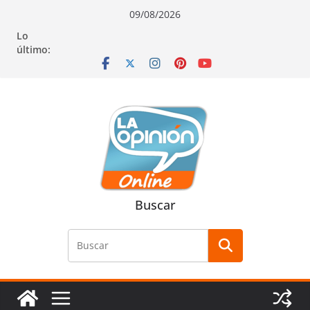
Saltar
Saltar
Saltar
09/08/2026
al
a
al
Lo
contenido
la
contenido
último:
navegación
Buscar
Buscar