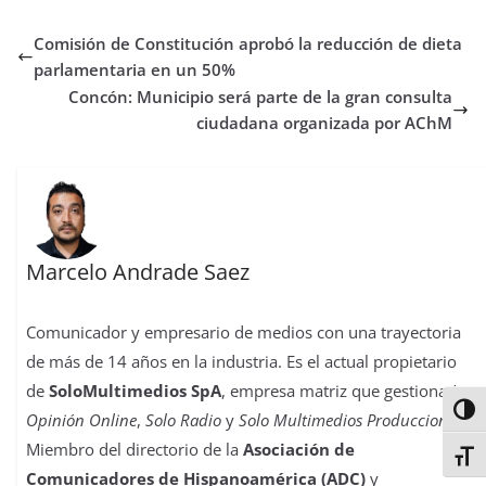
e
t
t
t
t
b
k
p
b
t
s
o
e
l
e
a
Comisión de Constitución aprobó la reducción de dieta
o
e
A
d
r
r
d
r
o
r
p
o
e
I
t
parlamentaria en un 50%
k
p
n
s
n
i
Concón: Municipio será parte de la gran consulta
t
r
ciudadana organizada por AChM
Marcelo Andrade Saez
Comunicador y empresario de medios con una trayectoria
de más de 14 años en la industria. Es el actual propietario
de
SoloMultimedios SpA
, empresa matriz que gestiona
La
Alter
Opinión Online
,
Solo Radio
y
Solo Multimedios Producciones
.
Miembro del directorio de la
Asociación de
Alter
Comunicadores de Hispanoamérica (ADC)
y