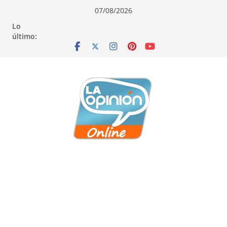
Saltar
Saltar
Saltar
07/08/2026
al
a
al
Lo
contenido
la
contenido
último:
navegación