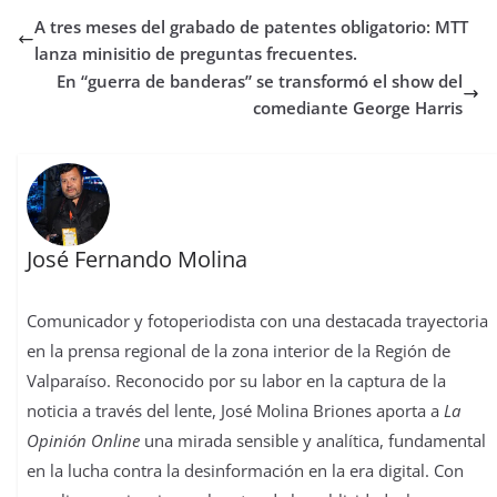
b
t
s
o
e
l
e
a
A tres meses del grabado de patentes obligatorio: MTT
o
e
A
d
r
r
d
r
o
r
p
o
e
I
t
lanza minisitio de preguntas frecuentes.
k
p
n
s
n
i
En “guerra de banderas” se transformó el show del
t
r
comediante George Harris
José Fernando Molina
Comunicador y fotoperiodista con una destacada trayectoria
en la prensa regional de la zona interior de la Región de
Valparaíso. Reconocido por su labor en la captura de la
noticia a través del lente, José Molina Briones aporta a
La
Opinión Online
una mirada sensible y analítica, fundamental
en la lucha contra la desinformación en la era digital. Con