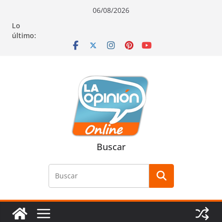
Saltar
Saltar
Saltar
06/08/2026
al
a
al
Lo
contenido
la
contenido
último:
navegación
Buscar
Buscar