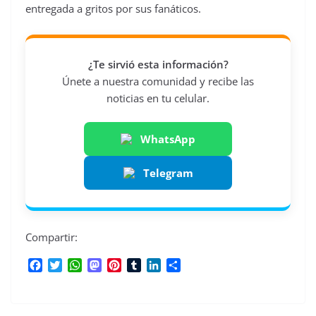
entregada a gritos por sus fanáticos.
¿Te sirvió esta información?
Únete a nuestra comunidad y recibe las
noticias en tu celular.
WhatsApp
Telegram
Compartir:
F
T
W
M
P
T
L
C
a
w
h
a
i
u
i
o
c
i
a
s
n
m
n
m
e
t
t
t
t
b
k
p