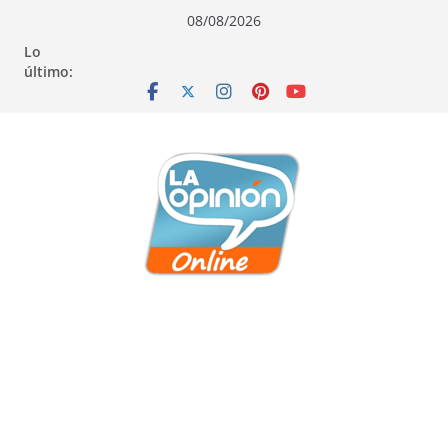
Saltar
Saltar
Saltar
08/08/2026
al
a
al
Lo
contenido
la
contenido
último:
navegación