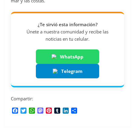
mar y las costas.
¿Te sirvió esta información?
Únete a nuestra comunidad y recibe las
noticias en tu celular.
WhatsApp
Telegram
Compartir:
F
T
W
M
P
T
L
C
a
w
h
a
i
u
i
o
c
i
a
s
n
m
n
m
e
t
t
t
t
b
k
p
b
t
s
o
e
l
e
a