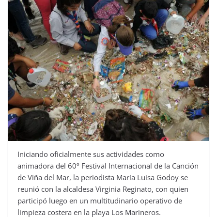
Iniciando oficialmente sus actividades como
animadora del 60º Festival Internacional de la Canción
de Viña del Mar, la periodista María Luisa Godoy se
reunió con la alcaldesa Virginia Reginato, con quien
participó luego en un multitudinario operativo de
limpieza costera en la playa Los Marineros.