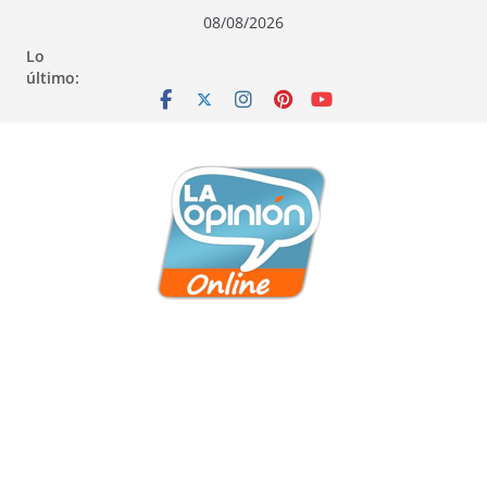
Saltar
Saltar
Saltar
08/08/2026
al
a
al
Lo
contenido
la
contenido
último:
navegación