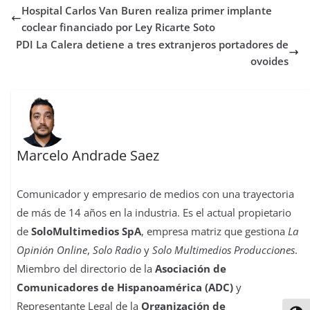
Hospital Carlos Van Buren realiza primer implante
o
e
A
d
r
r
d
r
o
r
p
o
e
I
t
coclear financiado por Ley Ricarte Soto
k
p
n
s
n
i
PDI La Calera detiene a tres extranjeros portadores de
t
r
ovoides
Marcelo Andrade Saez
Comunicador y empresario de medios con una trayectoria
de más de 14 años en la industria. Es el actual propietario
de
SoloMultimedios SpA
, empresa matriz que gestiona
La
Opinión Online
,
Solo Radio
y
Solo Multimedios Producciones
.
Miembro del directorio de la
Asociación de
Comunicadores de Hispanoamérica (ADC)
y
Representante Legal de la
Organización de