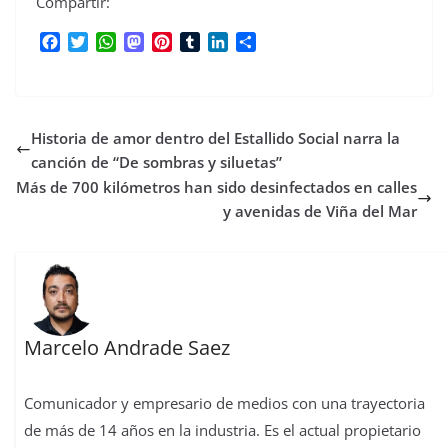
Compartir:
F
T
W
M
P
T
L
C
a
w
h
a
i
u
i
o
c
i
a
s
n
m
n
m
e
t
t
t
t
b
k
p
b
t
s
o
e
l
e
a
Historia de amor dentro del Estallido Social narra la
o
e
A
d
r
r
d
r
o
r
p
o
e
I
t
canción de “De sombras y siluetas”
k
p
n
s
n
i
Más de 700 kilómetros han sido desinfectados en calles
t
r
y avenidas de Viña del Mar
Marcelo Andrade Saez
Comunicador y empresario de medios con una trayectoria
de más de 14 años en la industria. Es el actual propietario