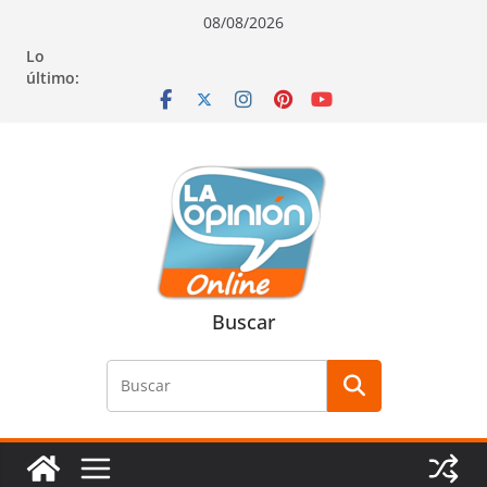
Saltar
Saltar
Saltar
08/08/2026
al
a
al
Lo
contenido
la
contenido
último:
navegación
Buscar
Buscar