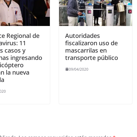
ce Regional de
Autoridades
avirus: 11
fiscalizaron uso de
s casos y
mascarrilas en
nas ingresando
transporte público
licóptero
09/04/2020
n la nueva
da
2020