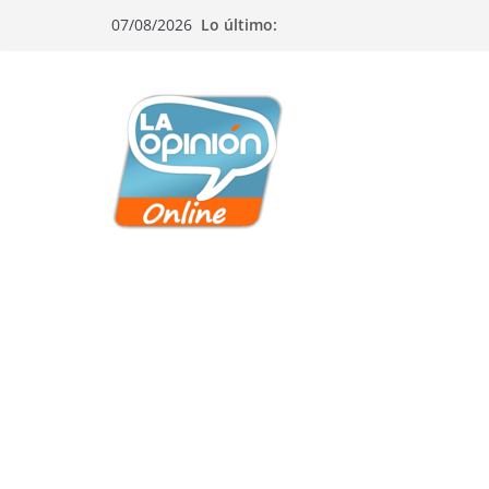
Saltar
Saltar
Saltar
07/08/2026
Lo último:
al
a
al
contenido
la
contenido
navegación