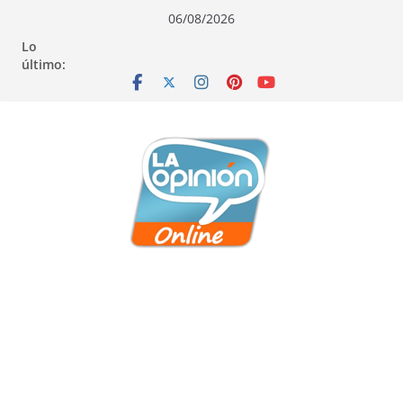
Saltar
Saltar
Saltar
06/08/2026
al
a
al
Lo
contenido
la
contenido
último:
navegación