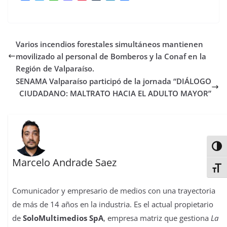
a
w
h
a
i
u
i
o
c
i
a
s
n
m
n
m
e
t
t
t
t
b
k
p
b
t
s
o
e
l
e
a
Varios incendios forestales simultáneos mantienen
o
e
A
d
r
r
d
r
o
r
p
o
e
I
t
movilizado al personal de Bomberos y la Conaf en la
k
p
n
s
n
i
Región de Valparaíso.
t
r
SENAMA Valparaíso participó de la jornada “DIÁLOGO
CIUDADANO: MALTRATO HACIA EL ADULTO MAYOR”
Alter
Marcelo Andrade Saez
Alter
Comunicador y empresario de medios con una trayectoria
de más de 14 años en la industria. Es el actual propietario
de
SoloMultimedios SpA
, empresa matriz que gestiona
La