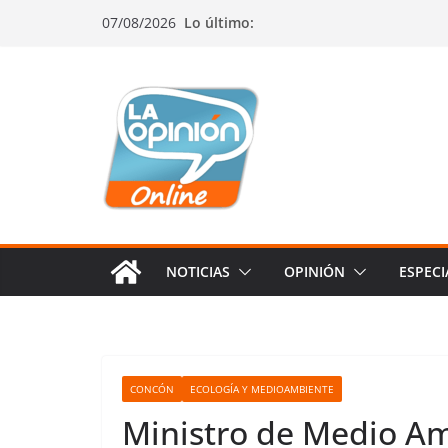
Saltar
Saltar
Saltar
07/08/2026
Lo último:
al
a
al
contenido
la
contenido
navegación
NOTICIAS
OPINIÓN
ESPECI
CONCÓN
ECOLOGÍA Y MEDIOAMBIENTE
Ministro de Medio Am