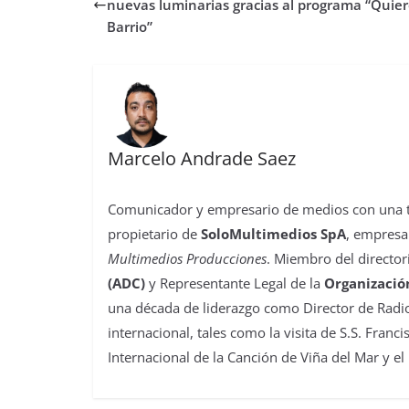
o
r
p
o
e
I
t
nuevas luminarias gracias al programa “Quier
k
p
n
s
n
i
Barrio”
t
r
Marcelo Andrade Saez
Comunicador y empresario de medios con una tra
propietario de
SoloMultimedios SpA
, empresa
Multimedios Producciones
. Miembro del director
(ADC)
y Representante Legal de la
Organizació
una década de liderazgo como Director de Radio
internacional, tales como la visita de S.S. Franc
Internacional de la Canción de Viña del Mar y el