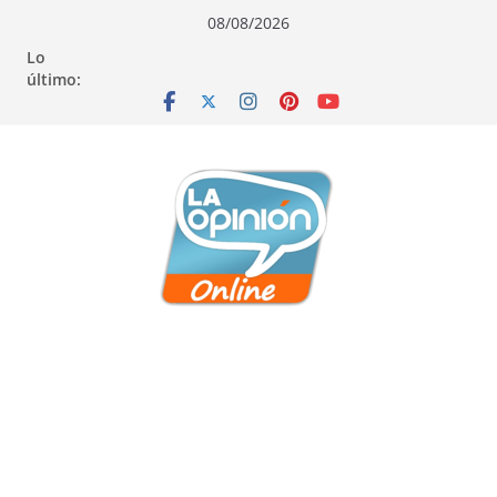
Saltar
Saltar
Saltar
08/08/2026
al
a
al
Lo
contenido
la
contenido
último:
navegación