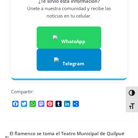
¿Te sirvió esta información?
Únete a nuestra comunidad y recibe las
noticias en tu celular.
WhatsApp
Telegram
Compartir:
Alter
F
T
W
M
P
T
L
C
Alter
a
w
h
a
i
u
i
o
c
i
a
s
n
m
n
m
e
t
t
t
t
b
k
p
b
t
s
o
e
l
e
a
El flamenco se toma el Teatro Municipal de Quilpué
o
e
A
d
r
r
d
r