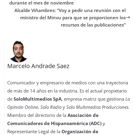
o
r
p
o
e
I
t
durante el mes de noviembre
k
p
n
s
n
i
Alcalde Viñambres: “Voy a pedir una reunión con el
t
r
ministro del Minvu para que se proporcionen los
recursos de las publicaciones”
Marcelo Andrade Saez
Comunicador y empresario de medios con una trayectoria
de más de 14 años en la industria. Es el actual propietario
de
SoloMultimedios SpA
, empresa matriz que gestiona
La
Opinión Online
,
Solo Radio
y
Solo Multimedios Producciones
.
Miembro del directorio de la
Asociación de
Comunicadores de Hispanoamérica (ADC)
y
Representante Legal de la
Organización de