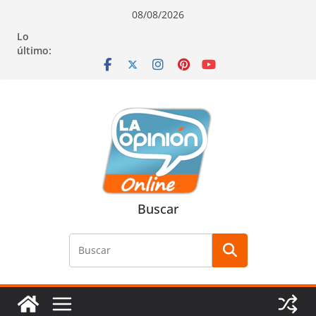
Saltar
Saltar
Saltar
08/08/2026
al
a
al
Lo
contenido
la
contenido
último:
navegación
Buscar
Buscar