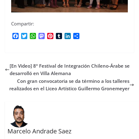
Compartir:
F
T
W
M
P
T
L
C
a
w
h
a
i
u
i
o
c
i
a
s
n
m
n
m
e
t
t
t
t
b
k
p
b
t
s
o
e
l
e
a
[En Video] 8º Festival de Integración Chileno-Árabe se
o
e
A
d
r
r
d
r
o
r
p
o
e
I
t
desarrolló en Villa Alemana
k
p
n
s
n
i
Con gran convocatoria se da término a los talleres
t
r
realizados en el Liceo Artístico Guillermo Gronemeyer
Marcelo Andrade Saez