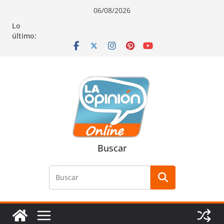
Saltar
Saltar
Saltar
06/08/2026
al
a
al
Lo
contenido
la
contenido
último:
navegación
Buscar
Buscar