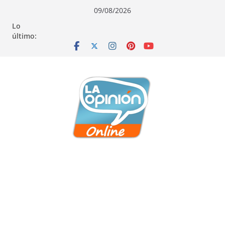
Saltar
Saltar
Saltar
09/08/2026
al
a
al
Lo
contenido
la
contenido
último:
navegación