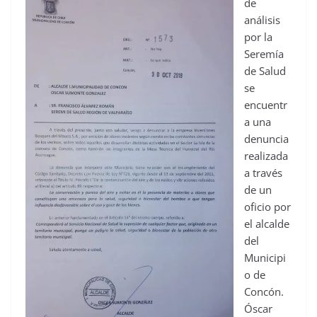
de
análisis
por la
Seremía
de Salud
se
encuentr
a una
denuncia
realizada
a través
de un
oficio por
el alcalde
del
Municipi
o de
Concón.
Óscar