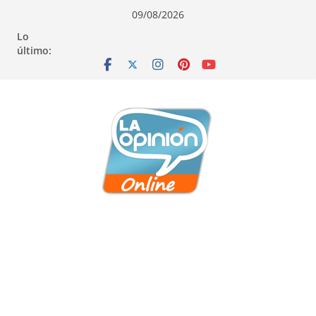
Saltar
Saltar
Saltar
09/08/2026
al
a
al
Lo
contenido
la
contenido
último:
navegación