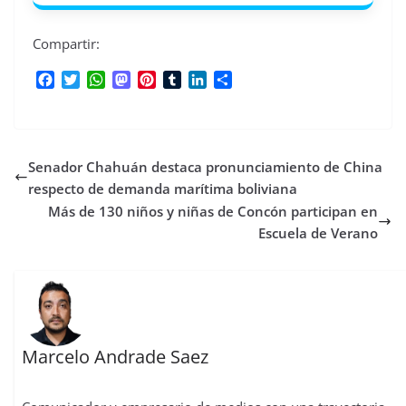
Compartir:
F
T
W
M
P
T
L
C
a
w
h
a
i
u
i
o
c
i
a
s
n
m
n
m
e
t
t
t
t
b
k
p
b
t
s
o
e
l
e
a
Senador Chahuán destaca pronunciamiento de China
o
e
A
d
r
r
d
r
o
r
p
o
e
I
t
respecto de demanda marítima boliviana
k
p
n
s
n
i
Más de 130 niños y niñas de Concón participan en
t
r
Escuela de Verano
Marcelo Andrade Saez