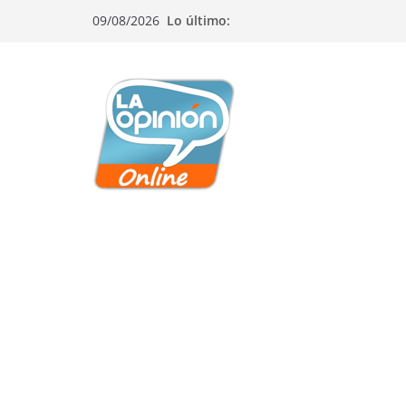
Saltar
Saltar
Saltar
09/08/2026
Lo último:
al
a
al
contenido
la
contenido
navegación