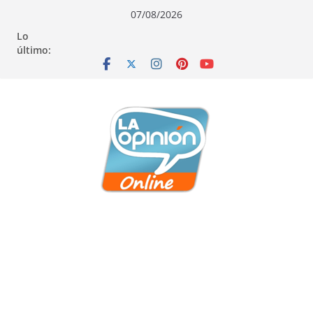
Saltar
Saltar
Saltar
07/08/2026
al
a
al
Lo
contenido
la
contenido
último:
navegación