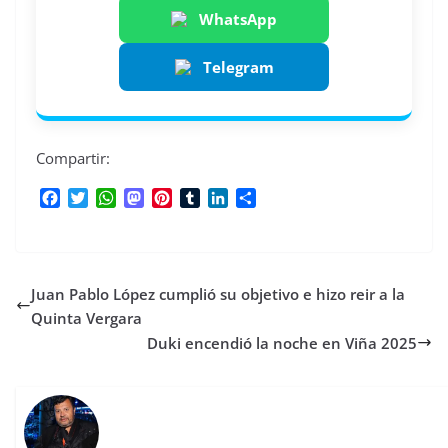
WhatsApp
Telegram
Compartir:
F
T
W
M
P
T
L
C
a
w
h
a
i
u
i
o
c
i
a
s
n
m
n
m
e
t
t
t
t
b
k
p
b
t
s
o
e
l
e
a
Juan Pablo López cumplió su objetivo e hizo reir a la
o
e
A
d
r
r
d
r
o
r
p
o
e
I
t
Quinta Vergara
k
p
n
s
n
i
Duki encendió la noche en Viña 2025
t
r