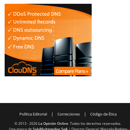
|
|
Política Editorial
Correcciones
Código de Ética
© 2013 -
2026
La Opinión Online
. Todos los derechos reservados.
Una marca de
SoloMultimedios SpA
| Director General: Marcelo Rodrigo